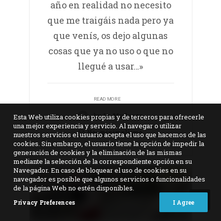
año en realidad no necesito
que me traigáis nada pero ya
que venís, os dejo algunas
cosas que ya no uso o que no
llegué a usar…»
READ MORE
by La Mudanza
Esta Web utiliza cookies propias y de terceros para ofrecerle
una mejor experiencia y servicio. Al navegar o utilizar
Neominimalismo
nuestros servicios el usuario acepta el uso que hacemos de las
cookies. Sin embargo, el usuario tiene la opción de impedir la
generación de cookies y la eliminación de las mismas
mediante la selección de la correspondiente opción en su
Navegador. En caso de bloquear el uso de cookies en su
navegador es posible que algunos servicios o funcionalidades
de la página Web no estén disponibles.
Privacy Preferences
I Agree