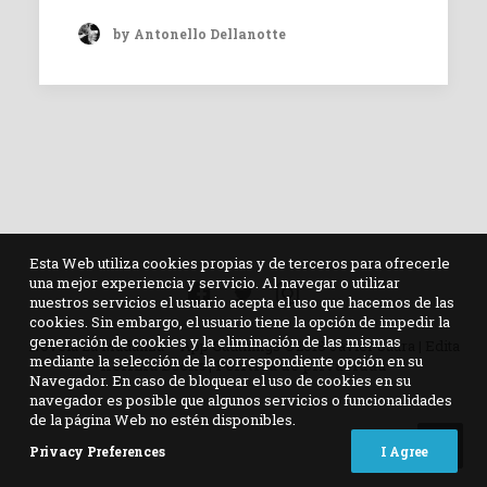
by Antonello Dellanotte
Esta Web utiliza cookies propias y de terceros para ofrecerle
una mejor experiencia y servicio. Al navegar o utilizar
nuestros servicios el usuario acepta el uso que hacemos de las
cookies. Sin embargo, el usuario tiene la opción de impedir la
generación de cookies y la eliminación de las mismas
Novela La Mudanza – App Gudthings ©2018 Javier Saura | Edita
mediante la selección de la correspondiente opción en su
Kolima Books
|
Política de privacidad
Navegador. En caso de bloquear el uso de cookies en su
navegador es posible que algunos servicios o funcionalidades
de la página Web no estén disponibles.
Privacy Preferences
I Agree