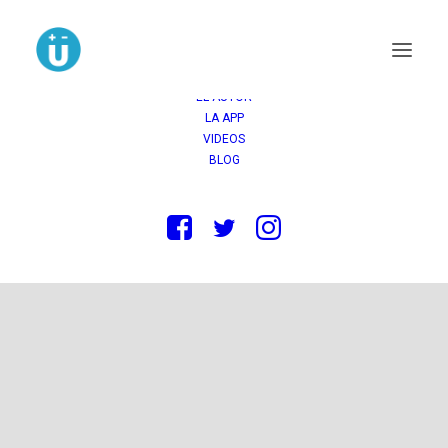
INICIO
COMPRAR
OPINIONES
LA NOVELA
EL AUTOR
LA APP
VIDEOS
BLOG
Martin Luther King