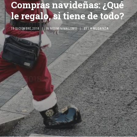
Compras navideñas: ¿Qué
le regalo, si tiene de todo?
19 DICIEMBRE, 2018
|
IN
NEOMINIMALISMO
|
BY
LA MUDANZA