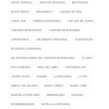
ANGEL REPÁRAZ
ANÁLISIS LIETRARIO
BEETHOVEN
BLACK FRIDAY
BOB MARLEY
CALIDAD DE VIDA
CANAL SUR
COMPRAS NAVIDEÑAS
CON QUE ME QUEDO
CONSUMO INTELIGENTE
CONSUMO RESPONSABLE
CORONAVIRUS
CRECIMIENTO PERSONAL
CUARENTENA
DESARROLLO PERSONAL
DIA INTERNACIONAL DEL CONSUMO RESPONSABLE
EL FARO
EN LOS MEDIOS
FERIA DEL LIBRO
GUDTHINGS APP
JAVIER SAURA
KOLIMA
LA MUDANZA
LA SER
LIBROS CON VALORES
MARA TORRES
MARIE CURIE
MARTIN LUTHER KING
MINIMALISMO
NAVIDAD
NEOMINIMALISMO
NOVELA LA MUDANZA