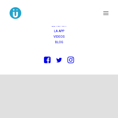
INICIO
COMPRAR
OPINIONES
LA NOVELA
EL AUTOR
LA APP
VIDEOS
BLOG
Novela La Mudanza