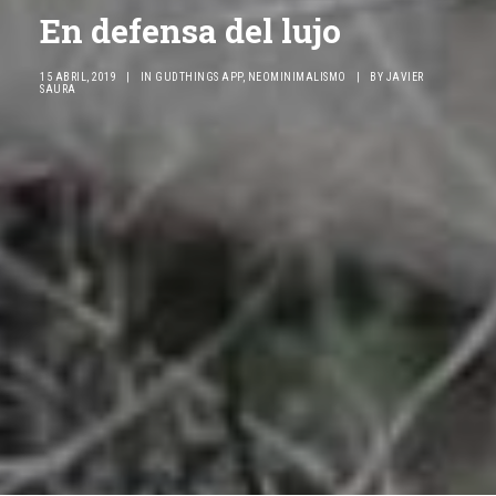
En defensa del lujo
15 ABRIL, 2019
|
IN
GUDTHINGS APP
,
NEOMINIMALISMO
|
BY
JAVIER
SAURA