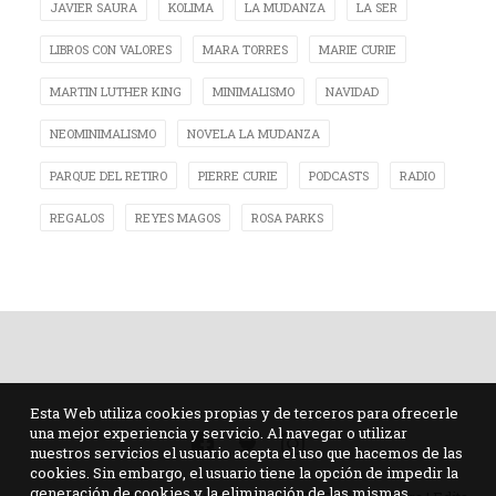
JAVIER SAURA
KOLIMA
LA MUDANZA
LA SER
LIBROS CON VALORES
MARA TORRES
MARIE CURIE
MARTIN LUTHER KING
MINIMALISMO
NAVIDAD
NEOMINIMALISMO
NOVELA LA MUDANZA
PARQUE DEL RETIRO
PIERRE CURIE
PODCASTS
RADIO
REGALOS
REYES MAGOS
ROSA PARKS
Esta Web utiliza cookies propias y de terceros para ofrecerle
una mejor experiencia y servicio. Al navegar o utilizar
nuestros servicios el usuario acepta el uso que hacemos de las
cookies. Sin embargo, el usuario tiene la opción de impedir la
generación de cookies y la eliminación de las mismas