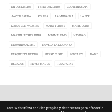
EN LOS MEDIOS
FERIA DEL LIBRO
GUDTHINGS APP
JAVIER SAURA
KOLIMA
LA MUDANZA
LA SER
LIBROS CON VALORES
MARA TORRES
MARIE CURIE
MARTIN LUTHER KING
MINIMALISMO
NAVIDAD
NEOMINIMALISMO
NOVELA LA MUDANZA
PARQUE DEL RETIRO
PIERRE CURIE
PODCASTS
RADIO
REGALOS
REYES MAGOS
ROSA PARKS
Esta Web utiliza cookies propias y de terceros para ofrecerle