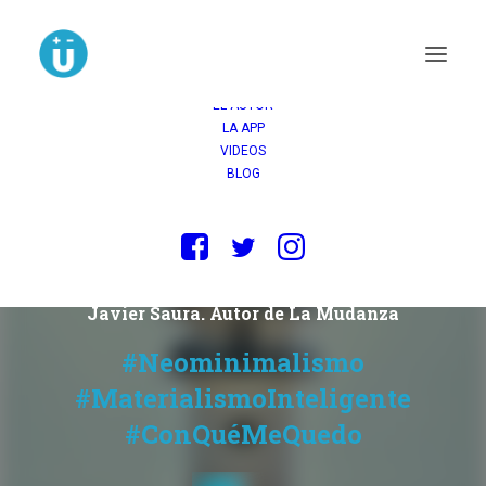
INICIO
COMPRAR
OPINIONES
LA NOVELA
EL AUTOR
LA APP
VIDEOS
BLOG
«No eres lo que
posees».
Javier Saura. Autor de La Mudanza
#Neominimalismo
#MaterialismoInteligente
#ConQuéMeQuedo