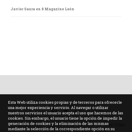
Javier Saura en 8 Magazine León
Esta Web utiliza cookies propias y de terceros para ofrecerle
una mejor experiencia y servicio. Al navegar o utilizar
nuestros servicios el usuario acepta el uso que hacemos de las
cookies. Sin embargo, el usuario tiene la opción de impedir la
generación de cookies y la eliminación de las mismas
Novela La Mudanza – App Gudthings ©2018 Javier Saura | Edita
mediante la selección de la correspondiente opción en su
Kolima Books
|
Política de privacidad