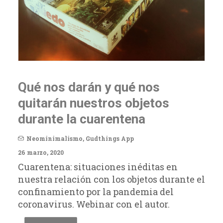
El «…por si acaso» est
miedo
é nos
Neominimalismo
,
En Los Medios
,
Gudt
objetos
30 octubre, 2019
ena
Javier Saura explica en una e
con Mara Torres los principios
p
neominimalismo y cómo afect
salud de nuestra relación con 
néditas en
bjetos durante el
READ MORE
demia del
by La Mudanza
el autor.