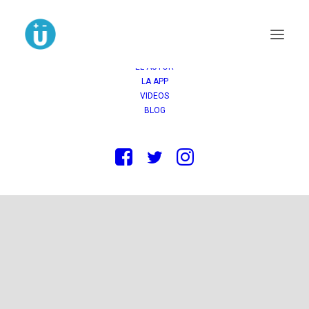
INICIO
COMPRAR
OPINIONES
LA NOVELA
EL AUTOR
LA APP
VIDEOS
BLOG
Consumo inteligente