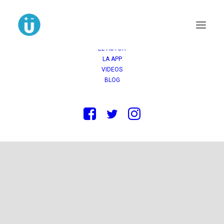
INICIO
COMPRAR
OPINIONES
LA NOVELA
EL AUTOR
LA APP
VIDEOS
BLOG
Neominimalismo