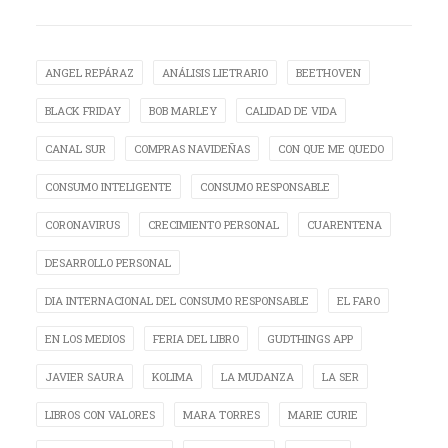
ANGEL REPÁRAZ
ANÁLISIS LIETRARIO
BEETHOVEN
BLACK FRIDAY
BOB MARLEY
CALIDAD DE VIDA
CANAL SUR
COMPRAS NAVIDEÑAS
CON QUE ME QUEDO
CONSUMO INTELIGENTE
CONSUMO RESPONSABLE
CORONAVIRUS
CRECIMIENTO PERSONAL
CUARENTENA
DESARROLLO PERSONAL
DIA INTERNACIONAL DEL CONSUMO RESPONSABLE
EL FARO
EN LOS MEDIOS
FERIA DEL LIBRO
GUDTHINGS APP
JAVIER SAURA
KOLIMA
LA MUDANZA
LA SER
LIBROS CON VALORES
MARA TORRES
MARIE CURIE