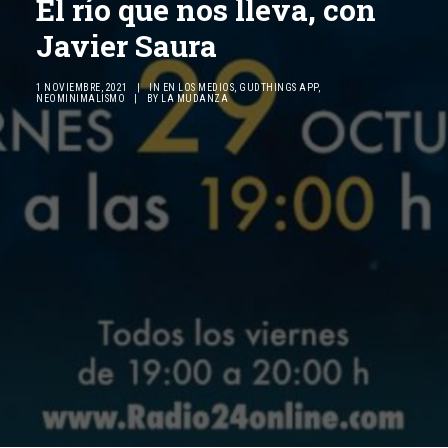
El río que nos lleva, con
Javier Saura
1 NOVIEMBRE, 2021
|
IN
EN LOS MEDIOS
,
GUDTHINGS APP
,
NEOMINIMALISMO
|
BY
LA MUDANZA