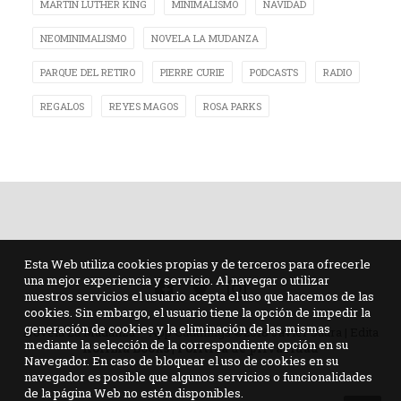
MARTIN LUTHER KING
MINIMALISMO
NAVIDAD
NEOMINIMALISMO
NOVELA LA MUDANZA
PARQUE DEL RETIRO
PIERRE CURIE
PODCASTS
RADIO
REGALOS
REYES MAGOS
ROSA PARKS
Esta Web utiliza cookies propias y de terceros para ofrecerle
una mejor experiencia y servicio. Al navegar o utilizar
nuestros servicios el usuario acepta el uso que hacemos de las
cookies. Sin embargo, el usuario tiene la opción de impedir la
generación de cookies y la eliminación de las mismas
Novela La Mudanza – App Gudthings ©2018 Javier Saura | Edita
mediante la selección de la correspondiente opción en su
Kolima Books
|
Política de privacidad
Navegador. En caso de bloquear el uso de cookies en su
navegador es posible que algunos servicios o funcionalidades
de la página Web no estén disponibles.